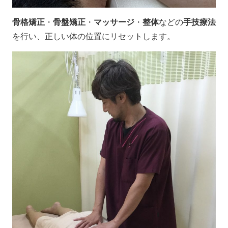
骨格矯正
・
骨盤矯正
・
マッサージ
・
整体
などの
手技療法
を行い、正しい体の位置にリセットします。