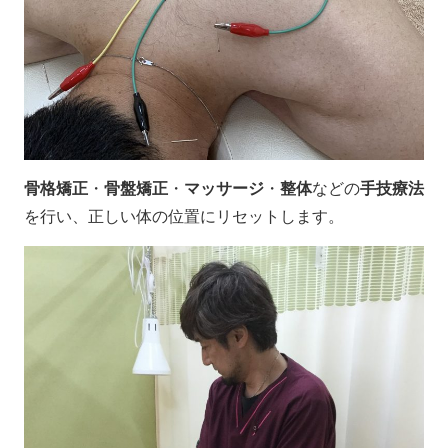
骨格矯正
・
骨盤矯正
・
マッサージ
・
整体
などの
手技療法
を行い、正しい体の位置にリセットします。